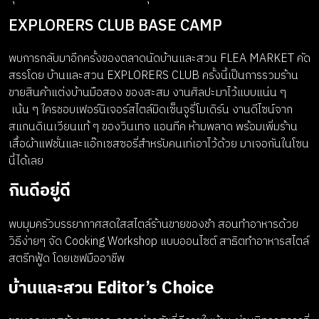
EXPLORERS CLUB BASE CAMP
พบการกลับมาอีกครั้งของตลาดนัดบ้านและสวน FLEA MARKET คัด
สรรโดย บ้านและสวน EXPLORERS CLUB ครั้งนี้เป็นการรวมร้าน
ขายสินค้าแต่งบ้านมือสอง ของสะสม งานศิลปะมาไว้แบบแน่น ๆ
เน้น ๆ ใครชอบเฟอร์นิเจอร์สไตล์มิดเซ็นจูรี่โมเดิร์น งานดีไซน์จาก
สแกนดิเนเวียนแท้ ๆ ของวินเทจ แอนทีค ห้ามพลาด พร้อมเพิ่มร้าน
เสื้อผ้าแฟชั่นและแอ๊กเซสซอรี่สำหรับคนเท่เอาไว้ด้วย มาเจอกันในโซน
นี้ได้เลย
กินดีอยู่ดี
พบมุมครัวบรรยากาศสดใสสไตล์ร้านขายของชำ สอนทำอาหารด้วย
วิธีง่ายๆ จัด Cooking Workshop แบบออนไซต์ สาธิตทำอาหารสไตล์
สตรีทฟู้ด โดยเชฟมืออาชีพ
บ้านและสวน Editor’s Choice