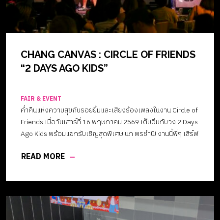
CHANG CANVAS : CIRCLE OF FRIENDS
“2 DAYS AGO KIDS”
FAIR & EVENT
ค่ำคืนแห่งความสุขกับรอยยิ้มและเสียงร้องเพลงในงาน Circle of
Friends เมื่อวันเสาร์ที่ 16 พฤษภาคม 2569 เต็มอิ่มกับวง 2 Days
Ago Kids พร้อมแขกรับเชิญสุดพิเศษ นภ พรชำนิ! งานนี้พี่ๆ เสิร์ฟ
ทุกเพลงที่คิดถึง รีแคปความสนุกและอบอุ่นแบบตะโกน เพลย์ลิสต์
READ MORE
ที่คิดถึงกับบรรยากาศสุดจึ้งที่งาน Circle of Friends แฮปปี้มาก
กก ดนตรีสดจาก พี่ๆ 2 Days Ago Kids คือดีต่อใจที่สุด ร้องตาม
ได้ทุกเพลงแบบไม่เกินจริง ใครพลาดบอกเลยเสียดายมาก มวล
ความสุขมันล้นเฟรม ความสุขฉบับออริจินัลที่แท้จริง ร้องตามได้
ทุกเพลงไม่เกินจริง บรรยากาศดี ดนตรีสดจากพี่ๆ 2 Days Ago
Kids คือที่สุด! ใจฟูมากกกก