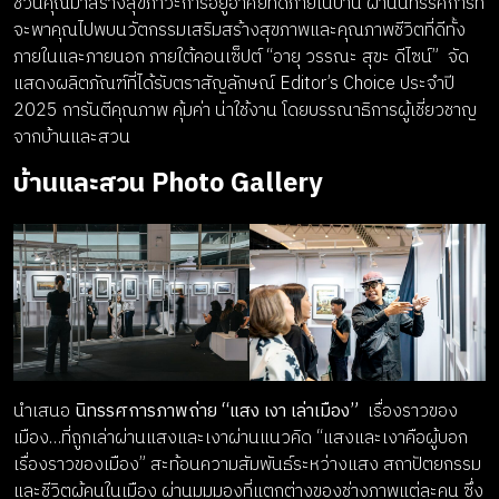
ชวนคุณมาสร้างสุขภาวะการอยู่อาศัยที่ดีภายในบ้าน ผ่านนิทรรศการที่
จะพาคุณไปพบนวัตกรรมเสริมสร้างสุขภาพและคุณภาพชีวิตที่ดีทั้ง
ภายในและภายนอก ภายใต้คอนเซ็ปต์ “อายุ วรรณะ สุขะ ดีไซน์” จัด
แสดงผลิตภัณฑ์ที่ได้รับตราสัญลักษณ์ Editor’s Choice ประจำปี
2025 การันตีคุณภาพ คุ้มค่า น่าใช้งาน โดยบรรณาธิการผู้เชี่ยวชาญ
จากบ้านและสวน
บ้านและสวน Photo Gallery
นำเสนอ
นิทรรศการภาพถ่าย “แสง เงา เล่าเมือง”
เรื่องราวของ
เมือง…ที่ถูกเล่าผ่านแสงและเงาผ่านแนวคิด “แสงและเงาคือผู้บอก
เรื่องราวของเมือง” สะท้อนความสัมพันธ์ระหว่างแสง สถาปัตยกรรม
และชีวิตผู้คนในเมือง ผ่านมุมมองที่แตกต่างของช่างภาพแต่ละคน ซึ่ง