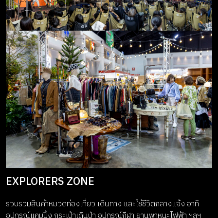
EXPLORERS ZONE
รวบรวมสินค้าหมวดท่องเที่ยว เดินทาง และใช้ชีวิตกลางแจ้ง อาทิ
อุปกรณ์แคมปิ้ง กระเป๋าเดินป่า อุปกรณ์กีฬา ยานพาหนะไฟฟ้า ฯลฯ