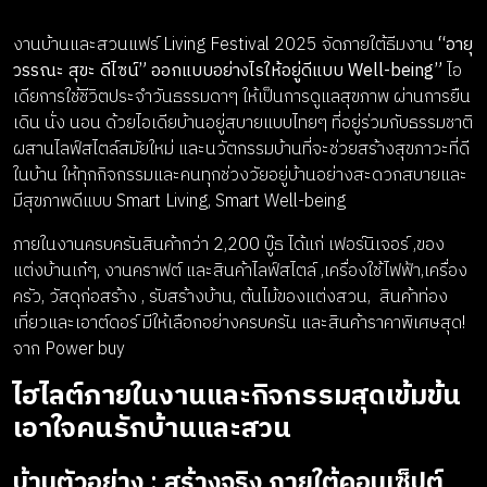
งานบ้านและสวนแฟร์ Living Festival 2025 จัดภายใต้ธีมงาน
“อายุ
วรรณะ สุขะ ดีไซน์” ออกแบบอย่างไรให้อยู่ดีแบบ Well-being”
ไอ
เดียการใช้ชีวิตประจำวันธรรมดาๆ ให้เป็นการดูแลสุขภาพ ผ่านการยืน
เดิน นั่ง นอน ด้วยไอเดียบ้านอยู่สบายแบบไทยๆ ที่อยู่ร่วมกับธรรมชาติ
ผสานไลฟ์สไตล์สมัยใหม่ และนวัตกรรมบ้านที่จะช่วยสร้างสุขภาวะที่ดี
ในบ้าน ให้ทุกกิจกรรมและคนทุกช่วงวัยอยู่บ้านอย่างสะดวกสบายและ
มีสุขภาพดีแบบ Smart Living, Smart Well-being
ภายในงานครบครันสินค้ากว่า 2,200 บู๊ธ ได้แก่ เฟอร์นิเจอร์ ,ของ
แต่งบ้านเก๋ๆ, งานคราฟต์ และสินค้าไลฟ์สไตล์ ,เครื่องใช้ไฟฟ้า,เครื่อง
ครัว, วัสดุก่อสร้าง , รับสร้างบ้าน, ต้นไม้ของแต่งสวน, สินค้าท่อง
เที่ยวและเอาต์ดอร์ มีให้เลือกอย่างครบครัน และสินค้าราคาพิเศษสุด!
จาก Power buy
ไฮไลต์ภายในงานและกิจกรรมสุดเข้มข้น
เอาใจคนรักบ้านและสวน
บ้านตัวอย่าง
:
สร้างจริง ภายใต้คอนเซ็ปต์