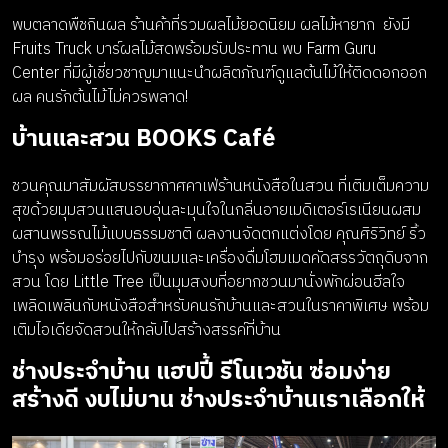
พบตลาดพืชกินผล ร้านค้าที่รวมผลไม้ยอดนิยม ผลไม้หายาก ยังมี
Fruits Truck บาร์ผลไม้สดพร้อมรับประทาน พบ Farm Guru
Center ที่มีผู้เชี่ยวชาญมาแนะนำผลิตภัณฑ์ดูแลต้นไม้ให้ติดดอกออก
ผล คนรักต้นไม้ไม่ควรพลาด!
บ้านและสวน BOOKS Café
ชวนคุณมาสัมผัสบรรยากาศคาเฟ่ร้านหนังสือในสวน ที่เติมเต็มความ
สุขด้วยมุมสวนแสนอบอุ่นละมุนใจในกลิ่นอายเมดิเตอร์เรเนียนผสม
ผสานพรรณไม้แบบธรรมชาติ ผลงานจัดตกแต่งโดย คุณศิริวิทย์ ริ้ว
บำรุง พร้อมอร่อยไปกับขนมและเครื่องดื่มโฮมเมดคัดสรรวัตถุดิบจาก
สวน โดย Little Tree เป็นมุมสงบที่อยากชวนมานั่งพักผ่อนฮีลใจ
เพลิดเพลินกับหนังสือสำหรับคนรักบ้านและสวนในราคาพิเศษ พร้อม
เติมไอเดียจัดสวนให้กลับไปสร้างสรรค์ที่บ้าน
ช่างประจำบ้าน
แฮปปี้ รีโนเวชัน ซ่อมง่าย
สร้างดี งบไม่บาน ช่างประจำบ้านเราเลือกให้