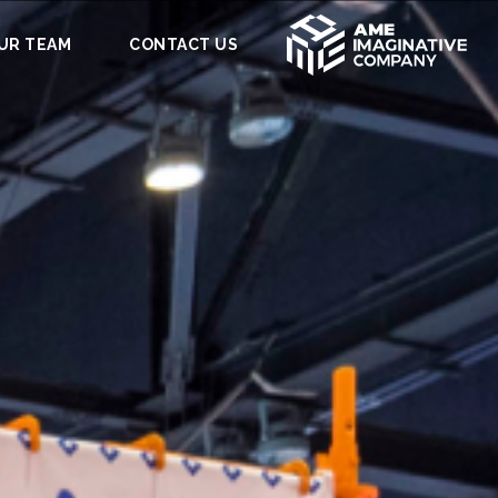
UR TEAM
CONTACT US