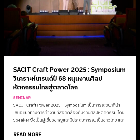
SACIT Craft Power 2025 : Symposium
วิเคราะห์เทรนด์ปี 68 หนุนงานศิลป
หัตถกรรมไทยสู่ตลาดโลก
SEMINAR
SACIT Craft Power 2025 : Symposium เป็นการเสวนาที่นำ
เสนอแนวทางการทำงานที่สอดคล้องกับงานศิลปหัตถกรรม โดย
Speaker ซึ่งเป็นผู้เชี่ยวชาญและมีประสบการณ์ เป็นชาวไทย และ
ชาวต่างชาติ ภายใต้แนวคิด “วิเคราะห์ทิศทางและแนวโน้มศิลป
READ MORE
หัตถกรรมปี 2568” เพื่อถ่ายทอด แลกเปลี่ยนแนวคิด และมุมมอง