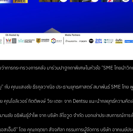
ีช่วยว่าการกระทรวงการคลัง มาร่วมปาฐกถาพิเศษในหัวข้อ “SME ไทยฝ่าวิ
” กับ คุณแสงชัย ธีรกุลวาณิช ประธานยุทธศาสตร์ สมาพันธ์ SME ไทย พู
 คุณโอลิเวอร์ กิตติพงษ์ วีระเตชะ จาก Dentsu แนะนำกลยุทธ์ความคิดเชิง
ณสมานชัย อธิพันธุ์อำไพ จาก บริษัท ลีโอวูด จำกัด บอกเล่าประสบการณ์กา
จเอสเอ็มอี” โดย คุณภฤตยา สัจจศิลา กรรมการผู้จัดการ บริษัท อาคเนย์ป