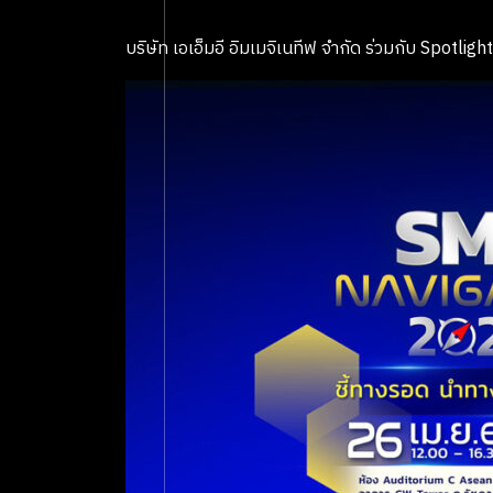
บริษัท เอเอ็มอี อิมเมจิเนทีฟ จำกัด ร่วมกับ Spotl