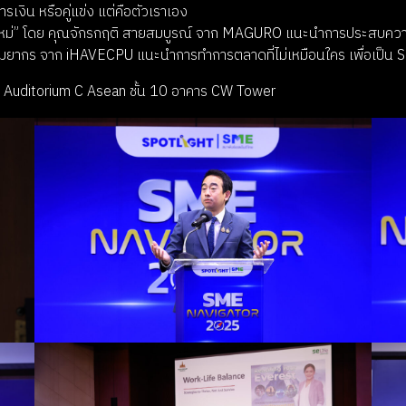
ารเงิน หรือคู่แข่ง แต่คือตัวเราเอง
ใหม่” โดย คุณจักรกฤติ สายสมบูรณ์ จาก MAGURO แนะนำการประสบความสำเ
มยากร จาก iHAVECPU แนะนำการทำการตลาดที่ไม่เหมือนใคร เพื่อเป็น Spe
ห้อง Auditorium C Asean ชั้น 10 อาคาร CW Tower