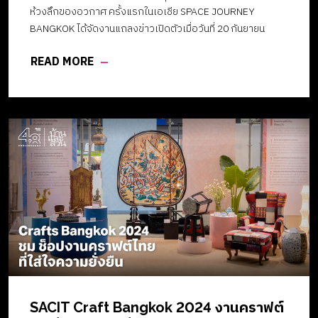
ห้วงลึกของอวกาศ ครั้งแรกในเอเชีย SPACE JOURNEY
BANGKOK ได้จัดงานแถลงข่าวเปิดตัวเมื่อวันที่ 20 กันยายน
2567 ที่ผ่านมา โดยมี คุณเกรียงกานต์ กาญจนะโภคิน ประธาน
READ MORE
เจ้าหน้าที่บริหารร่วม บริษัทอินเด็กซ์ ครีเอทีฟ วิลเลจ จำกัด
(มหาชน) ผู้นำด้านการตลาดเชิงสร้างสรรค์อย่างครบวงจรใน
ภูมิภาคอาเซียน พร้อมด้วยคุณปิติภัทร บุรี ประธานเจ้าหน้าที่
บริหารแห่ง ภิรัชบุรี กรุ๊ป ผู้ร่วมจัด “SPACE JOURNEY
BANGKOK” สุดยอดนิทรรศการด้านอวกาศระดับโลกให้เกิดขึ้น
ครั้งแรกในไทยและในเอเชีย งานแถลงข่าวเปิดตัวนิทรรศการ
“Space Journey Bangkok” ณ ห้องสตูดิโอชั้น 5 สถานที่ index
creative village (ลำดับจากซ้ายไปขวา) คุณเกรียงกานต์ กาญ
จนะโภคิน ประธานเจ้าหน้าที่บริหารร่วม บริษัทอินเด็กซ์ ครีเอทีฟ
วิลเลจ จำกัด (มหาชน) คุณปิติภัทร บุรี ประธานเจ้าหน้าที่บริหารภิ
รัชบุรี กรุ๊ป […]
SACIT Craft Bangkok 2024 งานคราฟต์