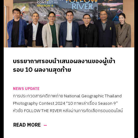
จากผู้เชี่ยวชาญทั้ง 6 ท่าน ได้แก่ “ศิลปหัตถกรรมไทยสู่สากล”
จากรากเหง้าสู่สากล พัฒนางานศิลปหัตถกรรมสู่เวทีระดับโลก
“ถอดรหัสศิลปหัตถกรรม สู่งานศิลปะร่วมสมัย” การค้นหาอัต
ลักษณ์แห่งชนชาติ ต่อยอดสู่ศิลปหัตถกรรมร่วมสมัย. “โลกตื่นตัว
เรื่อง Sustainability ไทยตื่นตัวเรื่อง Soft Power “ศิลป
หัตถกรรมไทยสู่สากล” จากรากเหง้าสู่สากล พัฒนางานศิลป
หัตถกรรมสู่เวทีระดับโลกโดยคุณศรัณญ อยู่คงดี ผู้ก่อตั้ง
แบรนด์ SARRAN และ Mr. Jean […]
บรรยากาศรอบนำเสนอผลงานของผู้เข้า
รอบ 10 ผลงานสุดท้าย
NEWS UPDATE
การประกวดสารคดีภาพถ่าย National Geographic Thailand
Photography Contest 2024 “10 ภาพเล่าเรื่อง Season 9”
หัวข้อ FOLLOW THE RIVER หลังผ่านการคัดเลือกรอบออนไลน์
จนได้ผู้เข้ารอบ 10 ผลงานสุดท้าย ก็ถึงเวลาที่แต่ละท่านได้มานำ
READ MORE
เสนอผลงานต่อหน้าคณะกรรมการ ณ คอนเวนชั่นฮอลล์ บริษัท
อมรินทร์ คอร์เปอเรชั่นส์ จำกัด (มหาชน) เมื่อวันที่ 29 สิงหาคมที่