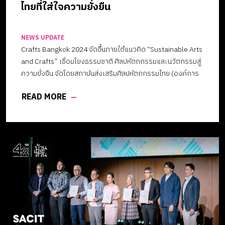
ไทยที่ใส่ใจความยั่งยืน
NEWS UPDATE
Crafts Bangkok 2024 จัดขึ้นภายใต้แนวคิด “Sustainable Arts
and Crafts” เชื่อมโยงธรรมชาติ ศิลปหัตถกรรมและนวัตกรรมสู่
ความยั่งยืน จัดโดยสถาบันส่งเสริมศิลปหัตถกรรมไทย (องค์การ
มหาชน) หรือ 𝐬𝐚𝐜𝐢𝐭 โดยรวบรวมงานหัตถกรรมหลากหลายรูปแบบ
READ MORE
ตอบโจทย์คนรักงานคราฟต์ในทุกเจเนอเรชั่น มีให้เลือกมากกว่า
400 ร้านค้า 𝐬𝐚𝐜𝐢𝐭 มองการสร้างความยั่งยืนในงานศิลปหัตถกรรม
เป็นประเด็นสำคัญไม่ว่าจะเป็นความยั่งยืนที่จะทำให้ผู้คนหันมา
ตระหนัก และรับรู้คุณค่าเพื่อให้เกิดการส่งต่อภูมิปัญญา ในขณะ
เดียวกันยังมุ่งให้เกิดความยั่งยืนในอาชีพและรายได้ นอกจากนี้สิ่ง
สำคัญที่จะมองข้ามไปไม่ได้คือ ความยั่งยืนในเรื่องของสิ่ง
แวดล้อมเนื่องจากงานศิลปหัตถกรรมเป็นงานที่ส่งผลกระทบกับ
สิ่งแวดล้อมน้อย และมีกระบวนการผลิตที่พึ่งพาธรรมชาติไม่
สร้างมลภาวะ ภายในงานประกอบด้วย 5 โซนสำคัญ อาทิ1.โซน
Identity of siam โซน “เอกลักษณ์ของสยาม”2.โซน
Design/Lifestyle การออกแบบผลิตภัณฑ์ตามไลฟ์สไตล์3.โซน