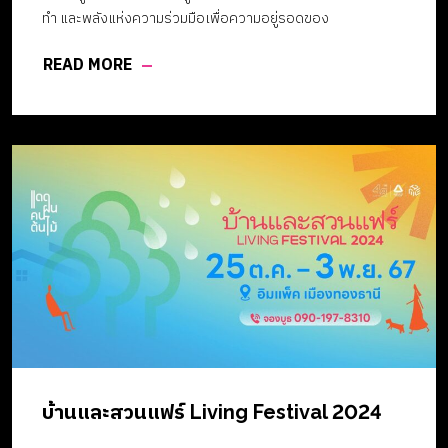
ทำ และพลังแห่งความร่วมมือเพื่อความอยู่รอดของ
มนุษยชาติ เพื่อ “สมดุลที่ดี เพื่อโลกที่ดีกว่า” (Good Balance,
READ MORE
Better World) งาน SX 2024 ภายใต้แนวคิดหลักของการจัดงาน
“พอเพียง ยั่งยืน เพื่อโลก” (Sufficiency for Sustainability) จัด
ขึ้นระหว่างวันที่ 27 กันยายน- 6 ตุลาคม 2567 เวลา 10.00-20.00
น. ณ ศูนย์การประชุมแห่งชาติสิริกิติ์ (QSNCC)
บ้านและสวนแฟร์ Living Festival 2024