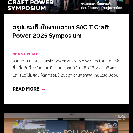
New crafters Zone สำหรับช่างฝีมือรุ่นใหม่4.โซน Natural-Eco-
Product-BCG ผลิตภัณฑ์ธรรมชาติและเป็นมิตรต่อสิ่งแวดล้อม
ใช้ทรัพยากรอย่างคุ้มค่าเพื่อสิ่งแวดล้อม5.โซน Heritage-
Authentic โซนมรดกทางวัฒนธรรมที่ได้สืบทอดมา นอกจากนี้ยัง
สรุปประเด็นในงานเสวนา SACIT Craft
มีส่วนจัดจำหน่ายผลิตภัณฑ์จากมูลนิธิส่งเสริมศิลปาชีพฯ สถาบัน
Power 2025 Symposium
วิจัยจุฬาภรณ์ และมูลนิธิแม่ฟ้าหลวง โซนนิทรรศการ Crafts
Society และโซนกิจกรรม Workshop ให้ได้ทดลองทำชิ้นงานที่
สนใจในแบบของตัวเอง […]
NEWS UPDATE
งานเสวนา SACIT Craft Power 2025 Symposium โดย สศท. จัด
ขึ้นเมื่อวันที่ 3 กันยายน ที่ผ่านมา ภายใต้แนวคิด “วิเคราะห์ทิศทาง
และแนวโน้มศิลปหัตถกรรมปี 2568” งานคราฟต์ไทยแฝงไปด้วย
เสน่ห์ ด้วยกรรมวิธีสร้างสรรค์ผลงานแต่ละอย่างชิ้นล้ำค่า เพียง
READ MORE
แต่จะนำคุณค่าเหล่านี้ออกสู่สายตาตลาดโลกได้อย่างไร ก่อนจะ
สูญหายไปตามกาลเวลา ร่วมแลกเปลี่ยนประสบการณ์และมุมมอง
ใหม่ๆ โดยผู้เชี่ยวชาญในวงการศิลปหัตถกรรม และการออกแบบ
ระดับโลกจากทั้งไทยและต่างประเทศ ที่จะมาถ่ายทอดแนวคิด และ
องค์ความรู้เกี่ยวกับงานศิลปหัตถกรรม เพื่อพัฒนางานคราฟต์
ในเชิงพาณิชย์ และเป็นหนึ่งในแรงผลักดันงานคราฟต์ของไทยให้
ก้าวไกลไปสู่ตลาดโลก ผ่านประเด็นน่าสนใจในการเสวนา 3 หัวข้อ