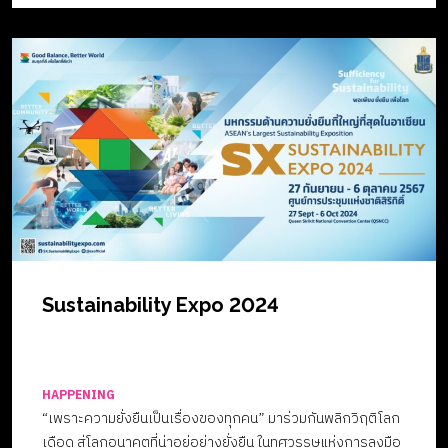
ผ่านมา รอบนี้ทักษะการเล่าเรื่องก็ถูกพิจารณาพร้อมผลงานอีก
ครั้ง ทุกท่านสามารถเล่าวิธีคิด กระบวนการ เบื้องหลังการ
สร้างสรรค์ผลงานกันอย่างมีชีวิตชีวา ที่ทำให้กรรมการได้เห็น
บริบทของการทำงานเพิ่มขึ้น ในขณะที่ช่างภาพแต่ละท่านก็ได้มุม
มองน่าสนใจจากคณะกรรมการที่สามารถนำกลับไปพัฒนาผล
งานของตนต่อได้อีก ผลงานของทุกท่านจะนำไปจัดแสดง
นิทรรศการในงาน Sustainability Expo 2024 ระหว่างวันที่ 27
กันยายน – 6 ตุลาคม 2567 ณ ศูนย์การประชุมแห่งชาติสิริกิติ์ และ
ร่วมลุ้นกันว่า รางวัลรวมกว่า 100,000 บาท พร้อมรางวัลพิเศษ
จะเป็นของใคร ในพิธีประกาศผลและมอบรางวัล วันเสาร์ที่ […]
Sustainability Expo 2024
HAPPENING
“เพราะความยั่งยืนเป็นเรื่องของทุกคน” มาร่วมกันพลิกวิฤติโลก
เดือด สู่โลกอนาคตที่น่าอยู่อย่างยั่งยืน ในทศวรรษแห่งการลงมือ