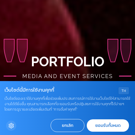
PORTFOLIO
MEDIA AND EVENT SERVICES
ENTERTAINMENT
เว็บไซต์นี้มีการใช้งานคุกกี้
TH
เว็บไซต์ของเราใช้งานคุกกี้เพื่อช่วยเพิ่มประสบการณ์การใช้งานเว็บไซต์ให้สามารถใช้
งานได้ดียิ่งขึ้น คุณสามารถเลือกที่จะยอมรับหรือปฏิเสธการใช้งานคุกกี้ได้ง่ายๆ
EVENT
โดยการดูรายละเอียดเพิ่มเติมที่ “การตั้งค่าคุกกี้”
ยกเลิก
ยอมรับทั้งหมด